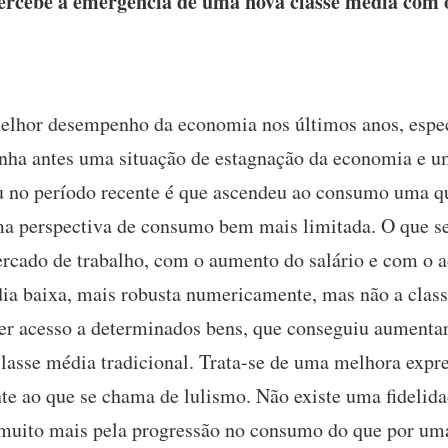
rcebe a emergência de uma nova classe média com 
lhor desempenho da economia nos últimos anos, espe
nha antes uma situação de estagnação da economia e u
u no período recente é que ascendeu ao consumo uma q
ma perspectiva de consumo bem mais limitada. O que se
ado de trabalho, com o aumento do salário e com o ac
a baixa, mais robusta numericamente, mas não a class
er acesso a determinados bens, que conseguiu aumentar
asse média tradicional. Trata-se de uma melhora expre
te ao que se chama de lulismo. Não existe uma fidelid
 muito mais pela progressão no consumo do que por uma