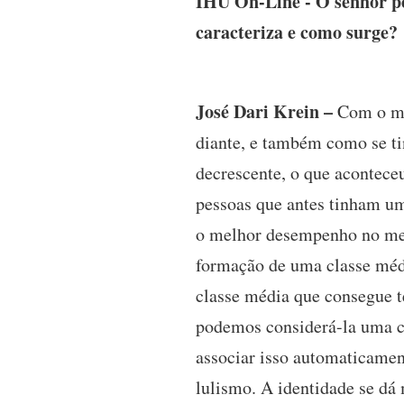
IHU On-Line - O senhor pe
caracteriza e como surge?
José Dari Krein –
Com o me
diante, e também como se ti
decrescente, o que acontece
pessoas que antes tinham u
o melhor desempenho no merc
formação de uma classe médi
classe média que consegue t
podemos considerá-la uma cl
associar isso automaticamen
lulismo. A identidade se dá