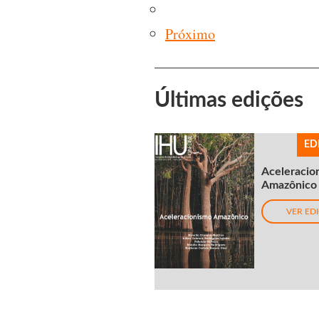
Próximo
Últimas edições
ED
Aceleracio
Amazônico
VER ED