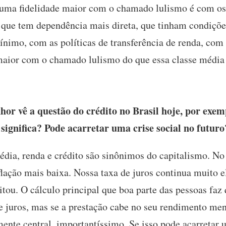
 uma fidelidade maior com o chamado lulismo é com o
que tem dependência mais direta, que tinham condições
ínimo, com as políticas de transferência de renda, com
aior com o chamado lulismo do que essa classe média
r vê a questão do crédito no Brasil hoje, por exem
ignifica? Pode acarretar uma crise social no futuro
dia, renda e crédito são sinônimos do capitalismo. No 
nflação mais baixa. Nossa taxa de juros continua muito
itou. O cálculo principal que boa parte das pessoas f
e juros, mas se a prestação cabe no seu rendimento men
ente central, importantíssimo. Se isso pode acarretar u