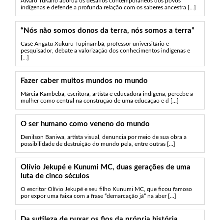
Álvaro Tukano aborda os desafios contemporâneos dos povos
indígenas e defende a profunda relação com os saberes ancestra [...]
“Nós não somos donos da terra, nós somos a terra”
Casé Angatu Xukuru Tupinambá, professor universitário e
pesquisador, debate a valorização dos conhecimentos indígenas e
[...]
Fazer caber muitos mundos no mundo
Márcia Kambeba, escritora, artista e educadora indígena, percebe a
mulher como central na construção de uma educação e d [...]
O ser humano como veneno do mundo
Denilson Baniwa, artista visual, denuncia por meio de sua obra a
possibilidade de destruição do mundo pela, entre outras [...]
Olívio Jekupé e Kunumi MC, duas gerações de uma
luta de cinco séculos
O escritor Olívio Jekupé e seu filho Kunumi MC, que ficou famoso
por expor uma faixa com a frase “demarcação já” na aber [...]
Da sutileza de puxar os fios da própria história